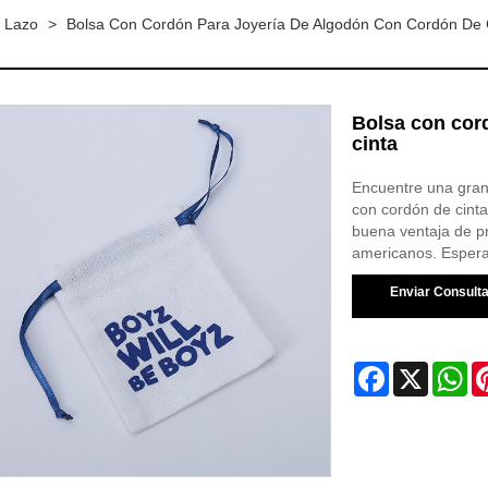
e Lazo
>
Bolsa Con Cordón Para Joyería De Algodón Con Cordón De 
Bolsa con cor
cinta
Encuentre una gran
con cordón de cint
buena ventaja de p
americanos. Espera
Enviar Consult
Facebook
X
Wh