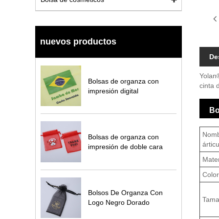
nuevos productos
De
Yolan®
Bolsas de organza con
cinta 
impresión digital
Bo
Nomb
Bolsas de organza con
árticu
impresión de doble cara
Mater
Color
Bolsos De Organza Con
Tama
Logo Negro Dorado