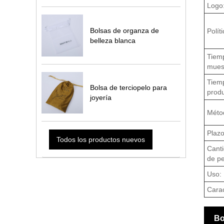
Logo
Bolsas de organza de
Polít
belleza blanca
Tiem
mues
Tiem
Bolsa de terciopelo para
produ
joyería
Méto
Plazo
Todos los productos nuevos
Cant
de pe
Uso:
Carac
Bo