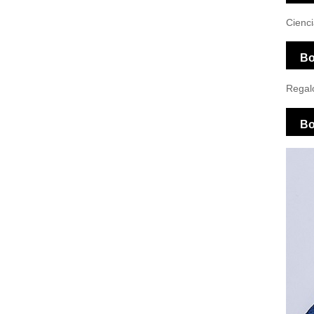
Cienc
Bo
Regal
Bo