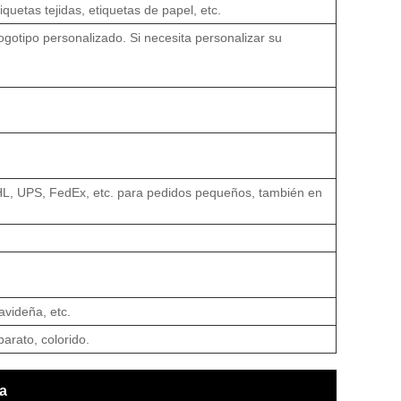
iquetas tejidas, etiquetas de papel, etc.
ogotipo personalizado. Si necesita personalizar su
HL, UPS, FedEx, etc. para pedidos pequeños, también en
avideña, etc.
arato, colorido.
ta